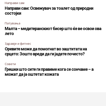
Направи сам
Направи сам: Освежувач за тоалет од природни
состојки
Патувања
Малта – медитеранскиот бисер што ќе ве освои ова
лето
Здравје и фитнес
Оревите може да помогнат во заштитата на
срцето: Зошто вреди да ги јадете почесто?
Совети
Грешки што сите ги правиме кога се сончаме – а
можат да ја оштетат кожата