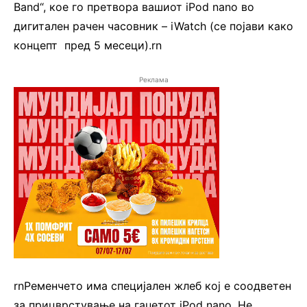
Band“, кое го претвора вашиот iPod nano во
дигитален рачен часовник – iWatch (се појави како
концепт пред 5 месеци).rn
Реклама
rnРеменчето има специјален жлеб кој е соодветен
за прицврстување на гаџетот iPod nano. Не