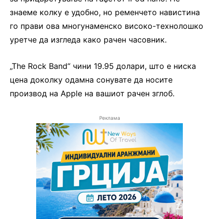
знаеме колку е удобно, но ременчето навистина
го прави ова многунаменско високо-технолошко
уретче да изгледа како рачен часовник.
„The Rock Band“ чини 19.95 долари, што е ниска
цена доколку одамна сонувате да носите
производ на Apple на вашиот рачен зглоб.
Реклама