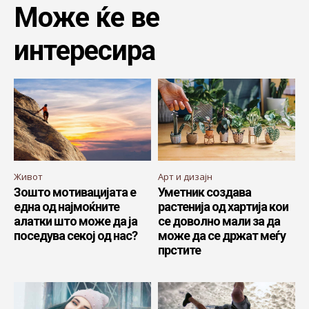
Може ќе ве
интересира
Живот
Арт и дизајн
Зошто мотивацијата е
Уметник создава
една од најмоќните
растенија од хартија кои
алатки што може да ја
се доволно мали за да
поседува секој од нас?
може да се држат меѓу
прстите