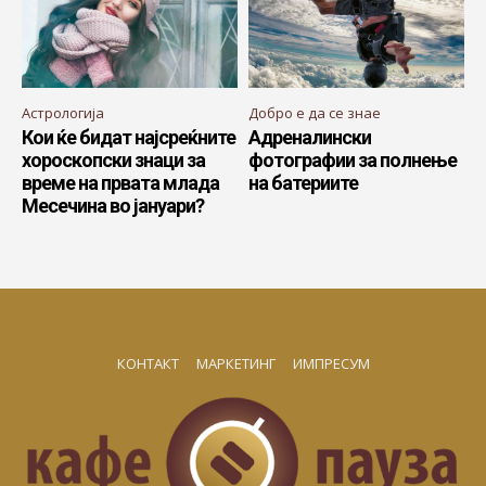
Астрологија
Добро е да се знае
Кои ќе бидат најсреќните
Адреналински
хороскопски знаци за
фотографии за полнење
време на првата млада
на батериите
Месечина во јануари?
КОНТАКТ
МАРКЕТИНГ
ИМПРЕСУМ