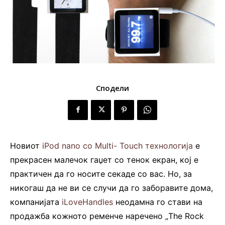
Сподели
Новиот
iPod nano со Multi- Touch технологија
е
прекрасен малечок гаџет со тенок екран, кој е
практичен да го носите секаде со вас. Но, за
никогаш да не ви се случи да го заборавите дома,
компанијата
iLoveHandles
неодамна го стави на
продажба кожното ременче наречено „The Rock