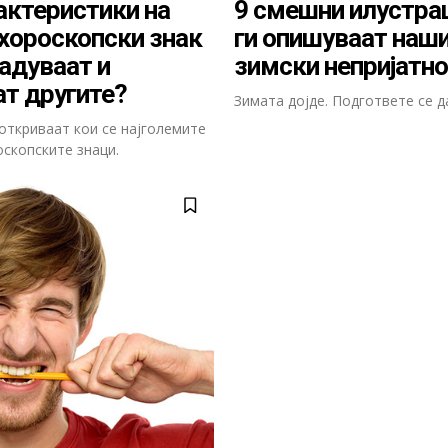
актеристики на
9 смешни илустра
хороскопски знак
ги опишуваат наш
надуваат и
зимски непријатн
т другите?
Зимата дојде. Подгответе се д
откриваат кои се најголемите
оскопските знаци.