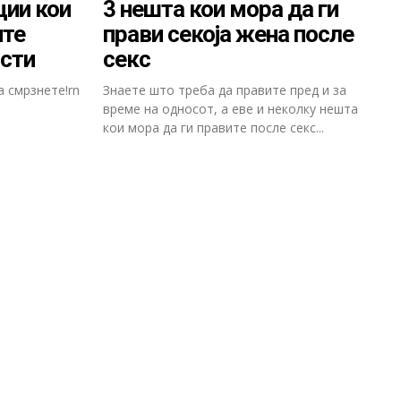
ции кои
3 нешта кои мора да ги
ите
прави секоја жена после
ости
секс
а смрзнете!rn
Знаете што треба да правите пред и за
време на односот, а еве и неколку нешта
кои мора да ги правите после секс...