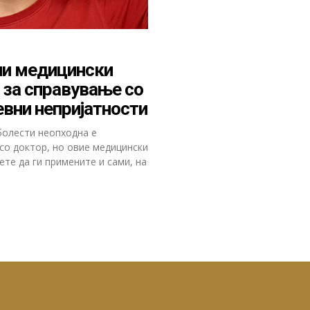
ни медицински
 за справување со
евни непријатности
болести неопходна е
 со доктор, но овие медицински
ете да ги примените и сами, на