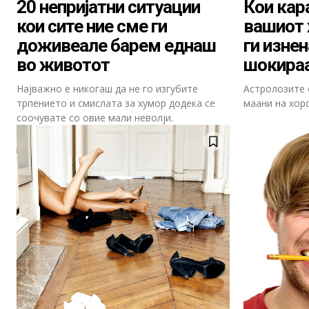
20 непријатни ситуации
Кои кар
кои сите ние сме ги
вашиот 
доживеале барем еднаш
ги изне
во животот
шокираа
Најважно е никогаш да не го изгубите
Астролозите 
трпението и смислата за хумор додека се
маани на хор
соочувате со овие мали неволји.