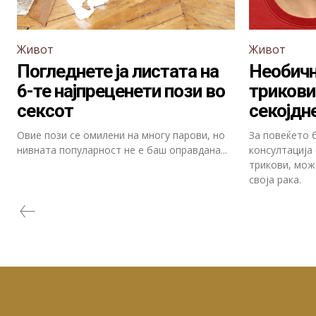
Живот
Живот
Погледнете ја листата на
Необич
6-те најпреценети пози во
трикови
сексот
секојдн
Овие пози се омилени на многу парови, но
За повеќето 
нивната популарност не е баш оправдана...
консултација
трикови, мож
своја рака.