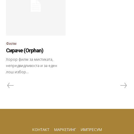
Филм
Сираче (Orphan)
Хорор филм за мистиката,
непредвидливоста и за еден
лош избор...
КОНТАКТ
МАРКЕТИНГ
ИМПРЕСУМ