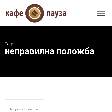
Tag:
неправилна положба
No posts to display