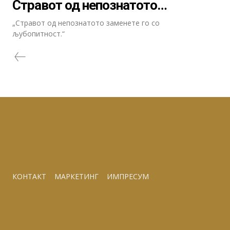
Стравот од непознатото…
„Стравот од непознатото заменете го со
љубопитност.“
КОНТАКТ
МАРКЕТИНГ
ИМПРЕСУМ