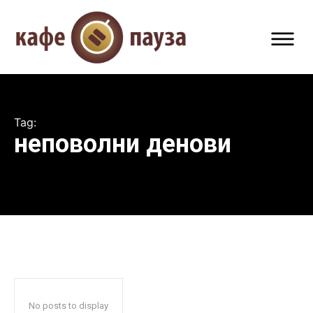
Tag:
неповолни денови
No posts to display