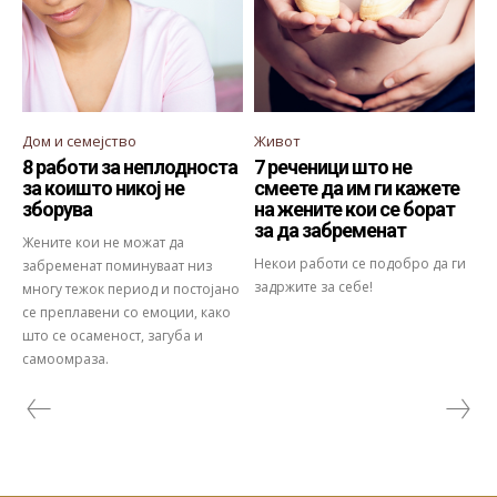
Дом и семејство
Живот
8 работи за неплодноста
7 реченици што не
за коишто никој не
смеете да им ги кажете
зборува
на жените кои се борат
за да забременат
Жените кои не можат да
Некои работи се подобро да ги
забременат поминуваат низ
задржите за себе!
многу тежок период и постојано
се преплавени со емоции, како
што се осаменост, загуба и
самоомраза.