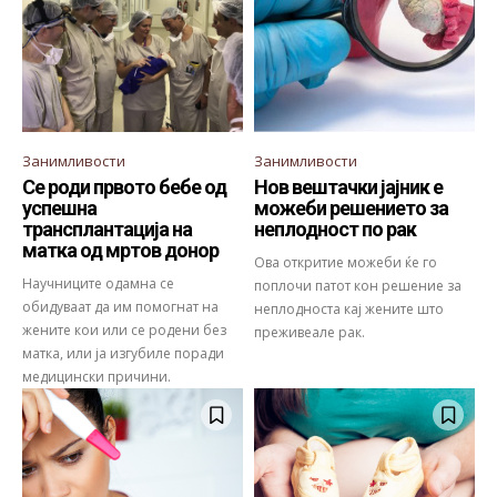
Занимливости
Занимливости
Се роди првото бебе од
Нов вештачки јајник е
успешна
можеби решението за
трансплантација на
неплодност по рак
матка од мртов донор
Ова откритие можеби ќе го
Научниците одамна се
поплочи патот кон решение за
обидуваат да им помогнат на
неплодноста кај жените што
жените кои или се родени без
преживеале рак.
матка, или ја изгубиле поради
медицински причини.