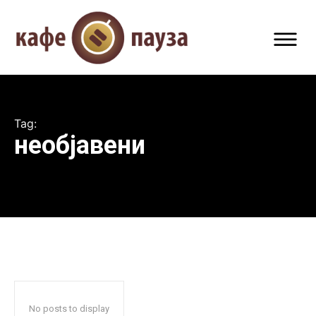
Tag:
необјавени
No posts to display