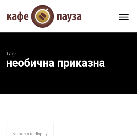
Tag:
необична приказна
No posts to display