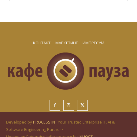
КОНТАКТ
МАРКЕТИНГ
ИМПРЕСУМ
Developed by
PROCESS IN
· Your Trusted Enterprise IT, AI &
Software Engineering Partner ·
Hosted on Enterprise Infrastructure by
INHOST