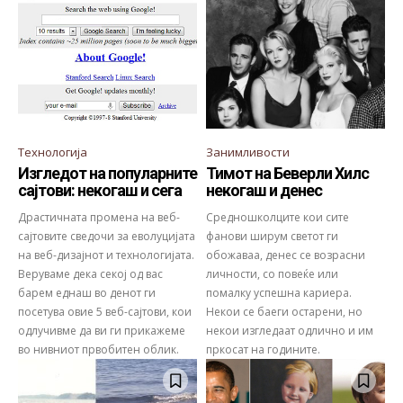
Технологија
Занимливости
Изгледот на популарните
Тимот на Беверли Хилс
сајтови: некогаш и сега
некогаш и денес
Драстичната промена на веб-
Средношколците кои сите
сајтовите сведочи за еволуцијата
фанови ширум светот ги
на веб-дизајнот и технологијата.
обожаваа, денес се возрасни
Веруваме дека секој од вас
личности, со повеќе или
барем еднаш во денот ги
помалку успешна кариера.
посетува овие 5 веб-сајтови, кои
Некои се баеги остарени, но
одлучивме да ви ги прикажеме
некои изгледаат одлично и им
во нивниот првобитен облик.
пркосат на годините.