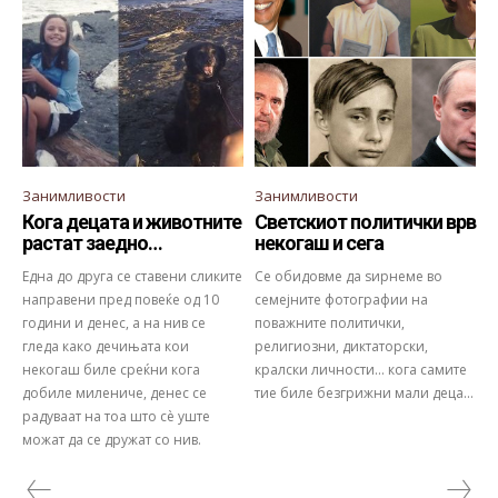
Занимливости
Занимливости
Кога децата и животните
Светскиот политички врв
растат заедно…
некогаш и сега
Една до друга се ставени сликите
Се обидовме да ѕирнеме во
направени пред повеќе од 10
семејните фотографии на
години и денес, а на нив се
поважните политички,
гледа како дечињата кои
религиозни, диктаторски,
некогаш биле среќни кога
кралски личности... кога самите
добиле милениче, денес се
тие биле безгрижни мали деца...
радуваат на тоа што сè уште
можат да се дружат со нив.