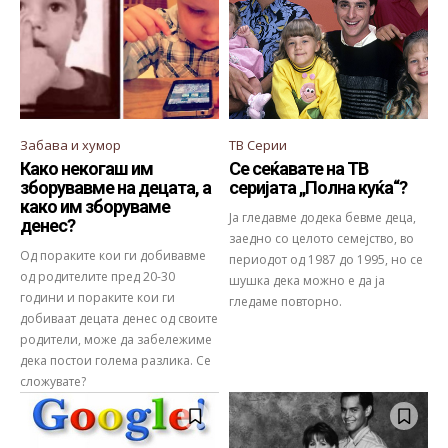
Забава и хумор
ТВ Серии
Како некогаш им
Се сеќавате на ТВ
зборувавме на децата, а
серијата „Полна куќа“?
како им зборуваме
Ја гледавме додека бевме деца,
денес?
заедно со целото семејство, во
Од пораките кои ги добивавме
периодот од 1987 до 1995, но се
од родителите пред 20-30
шушка дека можно е да ја
години и пораките кои ги
гледаме повторно.
добиваат децата денес од своите
родители, може да забележиме
дека постои голема разлика. Се
сложувате?