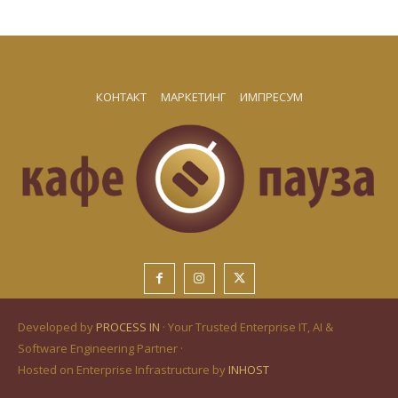
КОНТАКТ
МАРКЕТИНГ
ИМПРЕСУМ
Developed by
PROCESS IN
· Your Trusted Enterprise IT, AI &
Software Engineering Partner ·
Hosted on Enterprise Infrastructure by
INHOST