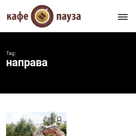
Tag:
направа