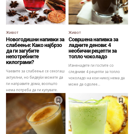
Живот
Живот
Новогодишни напивки за
Совршена напивка за
слабеење: Како најбрзо
ладните денови: 4
да ги загубите
необични рецепти за
непотребните
топло чоколадо
килограми?
Изненадете ги гостите со
Чаевите за слабеење се секогаш
следниве 4 рецепти за топло
актуелни, но бидејќи можете да
чоколадо на кои никој нема да
ги направите дома, воопшто
може да одолее...
нема потреба да ги купувате.