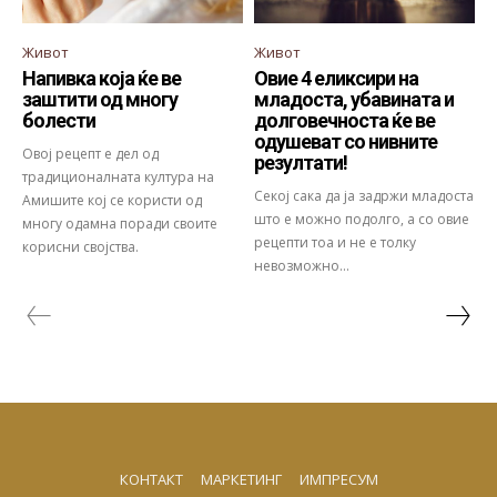
Живот
Живот
Напивка која ќе ве
Овие 4 еликсири на
заштити од многу
младоста, убавината и
болести
долговечноста ќе ве
одушеват со нивните
Овој рецепт е дел од
резултати!
традиционалната култура на
Секој сака да ја задржи младоста
Амишите кој се користи од
што е можно подолго, а со овие
многу одамна поради своите
рецепти тоа и не е толку
корисни својства.
невозможно...
КОНТАКТ
МАРКЕТИНГ
ИМПРЕСУМ