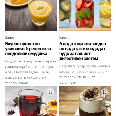
Живот
Живот
Вкусно пролетно
6 додатоци кои заедно
уживање: 5 рецепти за
со водата ќе создадат
неодоливи смудиња
чудо за вашиот
дигестивен систем
Смудито е ладна, лесна и здрава
Направете супер здрава напивка
напивка која брзосе подготвува,
која ќе го подобри варењето и
а овие вкусови веднаш ќе ве
ќе го прочисти вашиот
одведат на некои далечни
организам.
тропски плажи.