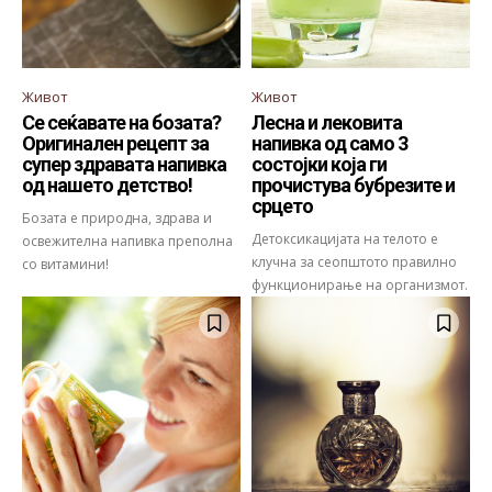
Живот
Живот
Се сеќавате на бозата?
Лесна и лековита
Оригинален рецепт за
напивка од само 3
супер здравата напивка
состојки која ги
од нашето детство!
прочистува бубрезите и
срцето
Бозата е природна, здрава и
Детоксикацијата на телото е
освежителна напивка преполна
клучна за сеопштото правилно
со витамини!
функционирање на организмот.