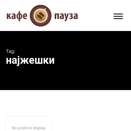
Tag:
најжешки
No posts to display