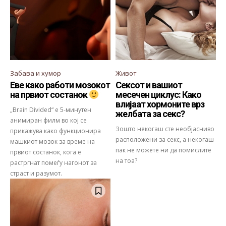
Забава и хумор
Живот
Еве како работи мозокот
Сексот и вашиот
месечен циклус: Како
на првиот состанок
влијаат хормоните врз
„Brain Divided“ е 5-минутен
желбата за секс?
анимиран филм во кој се
Зошто некогаш сте необјасниво
прикажува како функционира
расположени за секс, а некогаш
машкиот мозок за време на
пак не можете ни да помислите
првиот состанок, кога е
на тоа?
растргнат помеѓу нагонот за
страст и разумот.