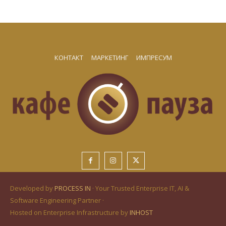
КОНТАКТ
МАРКЕТИНГ
ИМПРЕСУМ
Developed by
PROCESS IN
· Your Trusted Enterprise IT, AI &
Software Engineering Partner ·
Hosted on Enterprise Infrastructure by
INHOST