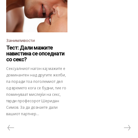
Занимливости
Тест: Дали мажите
навистина се опседнати
со секс?
Сексуалниот нагон кај мажите е
доминантен над другите желби,
па поради тоа поголемиот дел
од времето кога се будни, тие го
поминуваат мислејќи на секс,
тврди професорот Шеридан
Симов. За да дознаете дали
вашиот партнер...