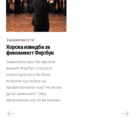
Занимливости
Хорска изведба за
феноменот Фејсбук
Замислете како би звучеле
вашите Фејсбук статуси и
коментари кога би биле
испеани од страна на
професионален хор? Не може
да си замислите? Овој
австралиски хор ќе ви покаже...