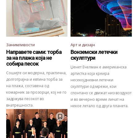
Занимливости
Арт и дизајн
Направете сами: торба
Вонземски летечки
за на плажа која не
скулптури
собира песок
Џенет Ечелман е американска
Сошијте си модерна, практична,
артистка која креира
долготрајна и евтина торба за
несекојдневни летечки
на плажа, составена од
скулптури од мрежи, кои
комарник за прозорци, кој не го
спонтано се движат низ воздухот
задржува песокот во
и во вечерно време личат на
внатрешноста.
некое летало од друга планета.