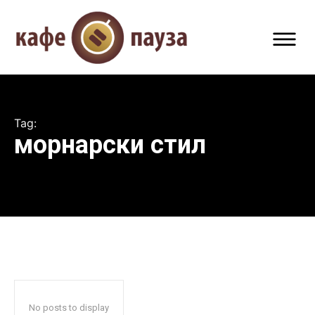
Tag:
морнарски стил
No posts to display