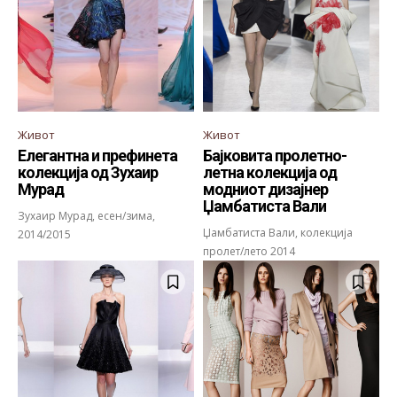
Живот
Живот
Елегантна и префинета
Бајковита пролетно-
колекција од Зухаир
летна колекција од
Мурад
модниот дизајнер
Џамбатиста Вали
Зухаир Мурад, есен/зима,
Џамбатиста Вали, колекција
2014/2015
пролет/лето 2014