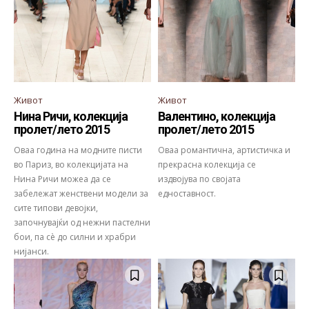
Живот
Живот
Нина Ричи, колекција
Валентино, колекција
пролет/лето 2015
пролет/лето 2015
Оваа година на модните писти
Оваа романтична, артистичка и
во Париз, во колекцијата на
прекрасна колекција се
Нина Ричи можеа да се
издвојува по својата
забележат женствени модели за
едноставност.
сите типови девојки,
започнувајќи од нежни пастелни
бои, па сè до силни и храбри
нијанси.