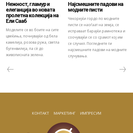
Нежност, гламур и
Најсмешните падови на
елеганција во новата
модните писти
пролетна колекција на
Чекорејќи гордо по модните
Ели Сааб
писти се наоѓаат на земја, се
Моделите се во боите на сите
исправаат барајќи рамнотежа и
цвеќиња, почнувајќи од бела
соочувајќи се со срамот кој им
камелија, розова ружа, светла
се случил. Погледнете ги
бугенвилеја, па сѐ до
најсмешните падови на модните
живописната зелена.
случувања.
КОНТАКТ
МАРКЕТИНГ
ИМПРЕСУМ