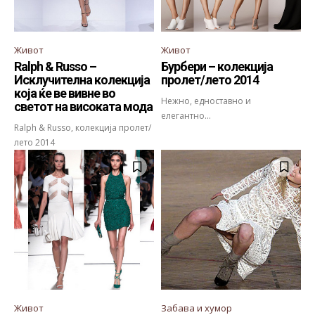
Живот
Живот
Ralph & Russo –
Бурбери – колекција
Исклучителна колекција
пролет/лето 2014
која ќе ве вивне во
Нежно, едноставно и
светот на високата мода
елегантно...
Ralph & Russo, колекција пролет/
лето 2014
Живот
Забава и хумор