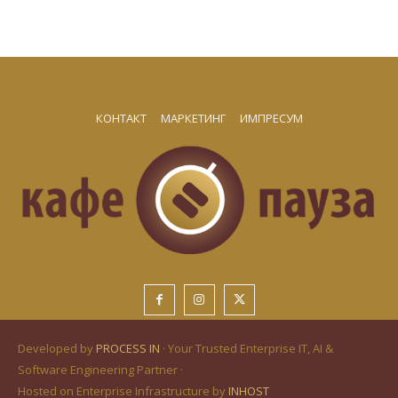
КОНТАКТ
МАРКЕТИНГ
ИМПРЕСУМ
Developed by
PROCESS IN
· Your Trusted Enterprise IT, AI &
Software Engineering Partner ·
Hosted on Enterprise Infrastructure by
INHOST