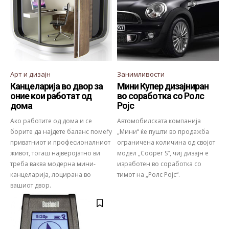
Арт и дизајн
Занимливости
Канцеларија во двор за
Мини Купер дизајниран
оние кои работат од
во соработка со Ролс
дома
Ројс
Ако работите од дома и се
Автомобилската компанија
борите да најдете баланс помеѓу
„Мини“ ќе пушти во продажба
приватниот и професионалниот
ограничена количина од својот
живот, тогаш најверојатно ви
модел „Cooper S“, чиј дизајн е
треба ваква модерна мини-
изработен во соработка со
канцеларија, лоцирана во
тимот на „Ролс Ројс“.
вашиот двор.