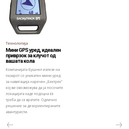
Технологија
Мини GPS уред, идеален
приврзок за клучот од
вашата кола
Компанијата Бушнел излезе на
пазарот со уникатен мини уред
за навигација наречен „Бектрек“
кој ви овозможува да ја посочите
локацијата каде подоцна ќе
треба да се вратите. Одлично
решение за дезориентираните
авантуристи.