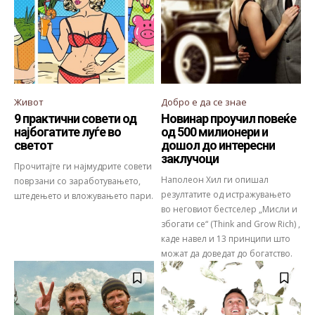
Живот
Добро е да се знае
9 практични совети од
Новинар проучил повеќе
најбогатите луѓе во
од 500 милионери и
светот
дошол до интересни
заклучоци
Прочитајте ги најмудрите совети
Наполеон Хил ги опишал
поврзани со заработувањето,
резултатите од истражувањето
штедењето и вложувањето пари.
во неговиот бестселер „Мисли и
збогати се“ (Think and Grow Rich) ,
каде навел и 13 принципи што
можат да доведат до богатство.