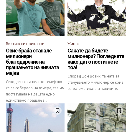
Вистински приказни
Живот
Овие браќа станале
Сакате да бидете
милионери
милионери? Погледнете
благодарение на
како да го постигнете
прашањето на нивната
тоа!
мајка
Според Џон Возик, тајната за
Секој ден кога целото семејство
станувањето милионер се крие
ќе се соберело на вечера, таа им
во математиката и навиките.
поставувала на децата едно
единствено прашање...