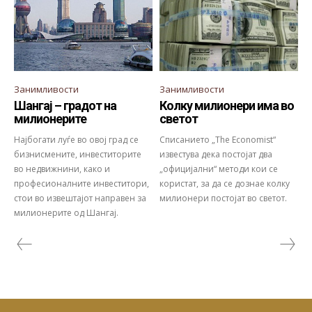
Занимливости
Занимливости
Шангај – градот на
Колку милионери има во
милионерите
светот
Најбогати луѓе во овој град се
Списанието „The Economist“
бизнисмените, инвеститорите
известува дека постојат два
во недвижнини, како и
„официјални“ методи кои се
професионалните инвеститори,
користат, за да се дознае колку
стои во извештајот направен за
милионери постојат во светот.
милионерите од Шангај.