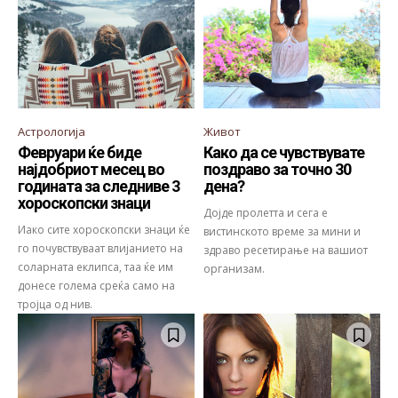
Астрологија
Живот
Февруари ќе биде
Како да се чувствувате
најдобриот месец во
поздраво за точно 30
годината за следниве 3
дена?
хороскопски знаци
Дојде пролетта и сега е
Иако сите хороскопски знаци ќе
вистинското време за мини и
го почувствуваат влијанието на
здраво ресетирање на вашиот
соларната еклипса, таа ќе им
организам.
донесе голема среќа само на
тројца од нив.