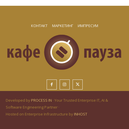
КОНТАКТ
МАРКЕТИНГ
ИМПРЕСУМ
Developed by
PROCESS IN
· Your Trusted Enterprise IT, AI &
Software Engineering Partner ·
Hosted on Enterprise Infrastructure by
INHOST