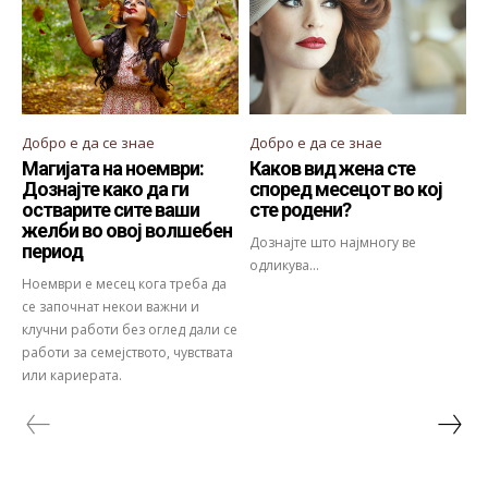
Добро е да се знае
Добро е да се знае
Магијата на ноември:
Каков вид жена сте
Дознајте како да ги
според месецот во кој
остварите сите ваши
сте родени?
желби во овој волшебен
Дознајте што најмногу ве
период
одликува...
Ноември е месец кога треба да
се започнат некои важни и
клучни работи без оглед дали се
работи за семејството, чувствата
или кариерата.