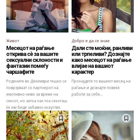
Живот
Добро е да се знае
Месецот на раѓање
Дали сте моќни, ранливи
открива сѐ за вашите
или трпеливи? Дознајте
сексуални склоности и
како месецот на раѓање
фантазии помеѓу
влијае на вашиот
чаршафите
карактер
Родените во Декември тешко се
Пронајдете го вашиот месец на
поврзуваат со партнерот на
раѓање и дознајте повеќе
емотивно ниво за време на
работи за себе...
сексот, но затоа пак тоа секогаш
ќе им биде забавно искуство.