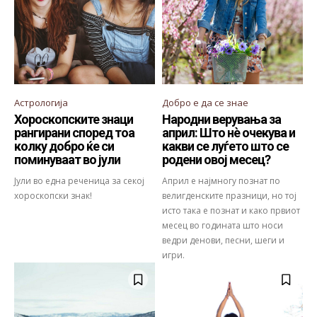
Астрологија
Добро е да се знае
Хороскопските знаци
Народни верувања за
рангирани според тоа
април: Што нè очекува и
колку добро ќе си
какви се луѓето што се
поминуваат во јули
родени овој месец?
Јули во една реченица за секој
Април е најмногу познат по
хороскопски знак!
велигденските празници, но тој
исто така е познат и како првиот
месец во годината што носи
ведри денови, песни, шеги и
игри.