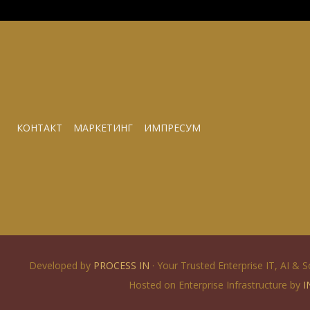
КОНТАКТ
МАРКЕТИНГ
ИМПРЕСУМ
Developed by
PROCESS IN
· Your Trusted Enterprise IT, AI & 
Hosted on Enterprise Infrastructure by
I