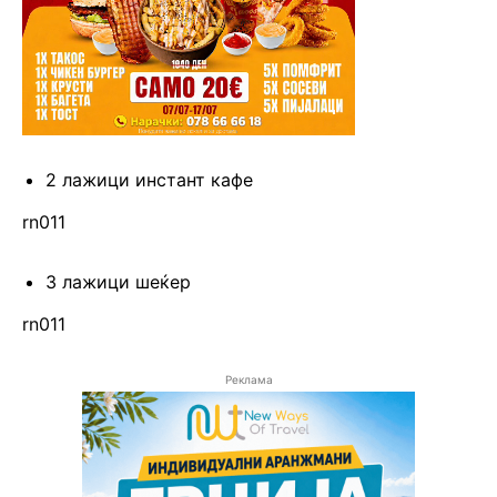
2 лажици инстант кафе
rn011
3 лажици шеќер
rn011
Реклама