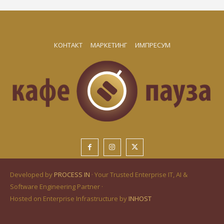
КОНТАКТ
МАРКЕТИНГ
ИМПРЕСУМ
Developed by
PROCESS IN
· Your Trusted Enterprise IT, AI &
Software Engineering Partner ·
Hosted on Enterprise Infrastructure by
INHOST