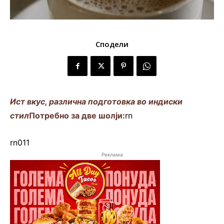
Сподели
Ист вкус, различна подготовка во индиски
стил
Потребно за две шолји:
rn
rn011
Реклама