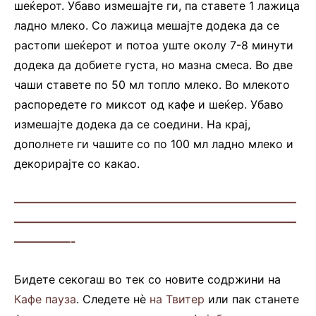
шеќерот. Убаво измешајте ги, па ставете 1 лажица
ладно млеко. Со лажица мешајте додека да се
растопи шеќерот и потоа уште околу 7-8 минути
додека да добиете густа, но мазна смеса. Во две
чаши ставете по 50 мл топло млеко. Во млекото
распоредете го миксот од кафе и шеќер. Убаво
измешајте додека да се соедини. На крај,
дополнете ги чашите со по 100 мл ладно млеко и
декорирајте со какао.
—————————————————————————
—————————————————————————
—————-
Бидете секогаш во тек со новите содржини на
Кафе пауза
. Следете нè
на Твитер
или пак станете