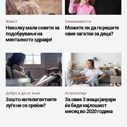
Живот
Занимливости
Неколку мали совети за
Можете ли да ги решите
подобрување на
овие загатки за деца?
менталното здравје!
Добро е да се знае
Астрологија
Зошто интелигентните
За овие 3 знаци јануари
луѓе не се среќни?
ќе биде најлошиот
месец во 2020 година