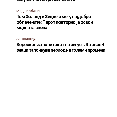
Мода и убавина
Том Холанд и Зендеја меѓу најдобро
облечените: Парот повторно ја освои
модната сцена
Астрологија
Хороскоп за почетокот на август: За овие 4
знаци започнува период на големи промени