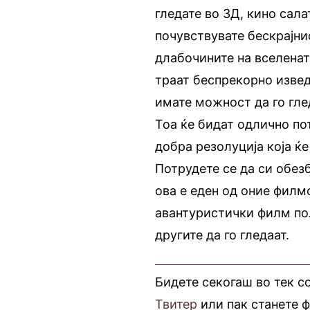
гледате во 3Д, кино сала
почувствувате бескрајн
длабочините на вселената
траат беспрекорно извед
имате можност да го гле
Тоа ќе бидат одлично по
добра резолуција која ќе
Потрудете се да си обез
ова е еден од оние филм
авантуристички филм полн
другите да го гледаат.
Бидете секогаш во тек с
Твитер
или пак станете 