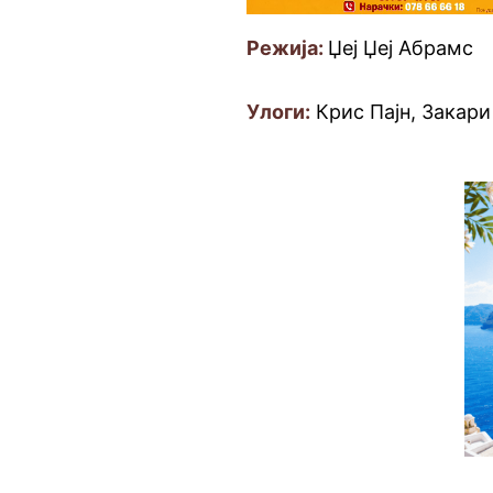
Режија:
Џеј Џеј Абрамс
Улоги:
Крис Пајн, Закари