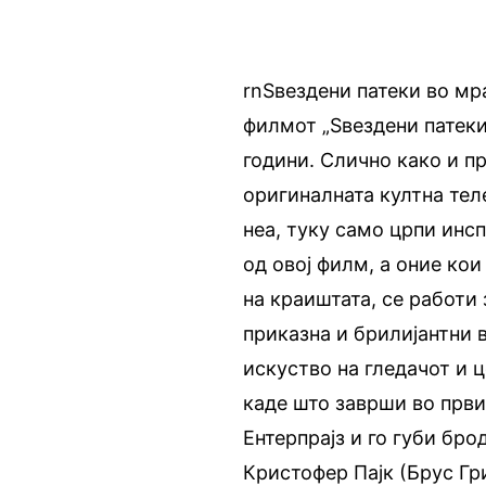
rnЅвездени патеки во мра
филмот „Ѕвездени патеки
години. Слично како и пр
оригиналната култна тел
неа, туку само црпи инс
од овој филм, а оние кои
на краиштата, се работи
приказна и брилијантни 
искуство на гледачот и 
каде што заврши во први
Ентерпрајз и го губи бр
Кристофер Пајк (Брус Гри