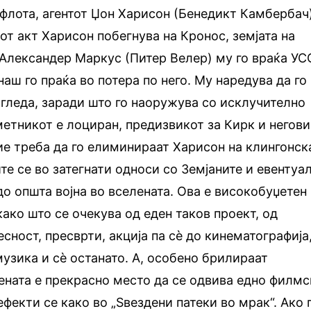
флота, агентот Џон Харисон (Бенедикт Камбербач)
т акт Харисон побегнува на Кронос, земјата на
Александер Маркус (Питер Велер) му го враќа УС
наш го праќа во потера по него. Му наредува да го
гледа, заради што го наоружува со исклучително
етникот е лоциран, предизвикот за Кирк и негов
ие треба да го елиминираат Харисон на клингонск
те се во затегнати односи со Земјаните и евентуа
о општа војна во вселената. Ова е високобуџетен
ако што се очекува од еден таков проект, од
сност, пресврти, акција па сè до кинематографија
музика и сè останато. А, особено брилираат
ената е прекрасно место да се одвива едно филм
ефекти се како во „Ѕвездени патеки во мрак“. Ако 