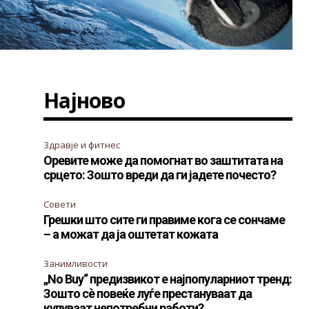
Најново
Здравје и фитнес
Оревите може да помогнат во заштитата на
срцето: Зошто вреди да ги јадете почесто?
Совети
Грешки што сите ги правиме кога се сончаме
– а можат да ја оштетат кожата
Занимливости
„No Buy“ предизвикот е најпопуларниот тренд:
Зошто сè повеќе луѓе престануваат да
купуваат непотребни работи?