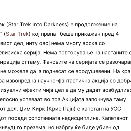
к (Star Trek Into Darkness) е продолжение на
“ (
Star Trek
) кој првпат беше прикажан пред 4
виот дел, ниту овој нема многу врска со
евизиска серија. Нема повторување на настаните 
пирација оттаму. Фановите на серијата се разочара
 не можеле да ја поднесат се воодушевени. На кра
 за извонредна научно-фантастична акција со добр
визуелни ефекти чија цел е да му дадат возбудлив
целосно успеваат во тоа.Акцијата започнува таму
от дел. Џим Кирк (Крис Пајн) е капетан на УСС
одот поради сопствената недисциплина. Капетанот
нвуд) го презема, но набргу ќе биде убиен од