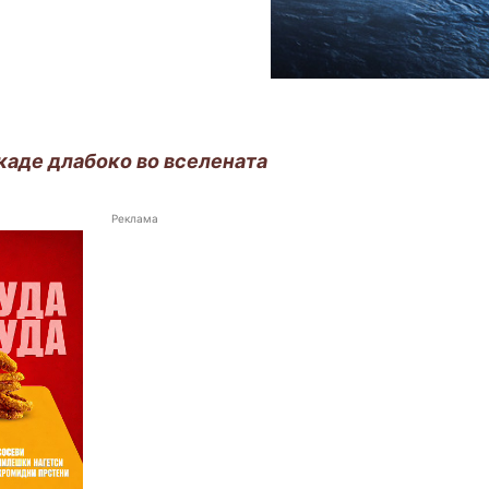
каде длабоко во вселената
Реклама