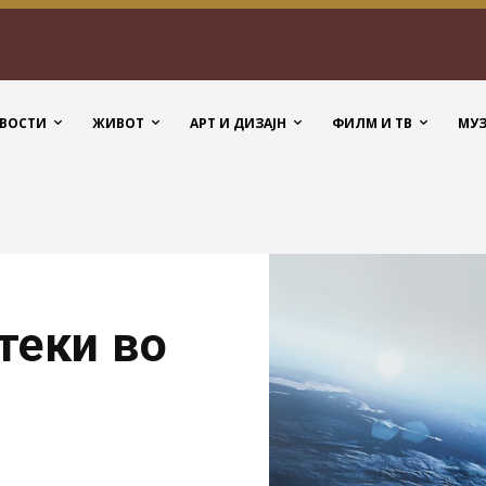
ВОСТИ
ЖИВОТ
АРТ И ДИЗАЈН
ФИЛМ И ТВ
МУ
теки во