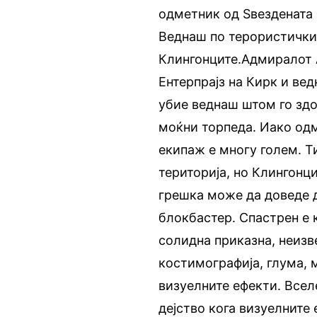
одметник од Ѕвездената 
Веднаш по терористичкио
Клингонците.
Адмиралот 
Ентерпрајз на Кирк и вед
убие веднаш штом го здо
моќни торпеда. Иако одм
екипаж е многу голем. Т
територија, но Клингонци
грешка може да доведе д
блокбастер. Спастрен е к
солидна приказна, неизве
костимографија, глума, 
визуелните ефекти. Всел
дејство кога визуелните 