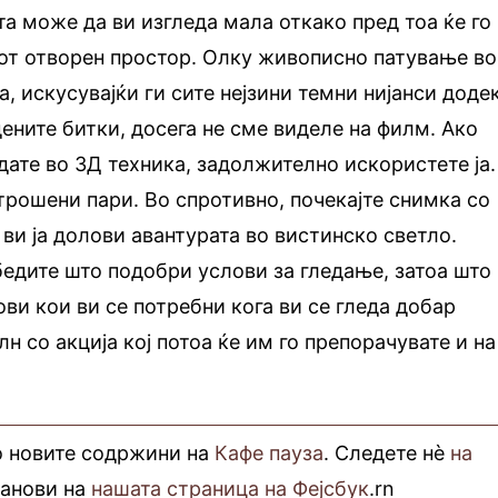
та може да ви изгледа мала откако пред тоа ќе го
иот отворен простор. Олку живописно патување во
, искусувајќи ги сите нејзини темни нијанси доде
ените битки, досега не сме виделе на филм. Ако
дате во 3Д техника, задолжително искористете ја.
трошени пари. Во спротивно, почекајте снимка со
 ви ја долови авантурата во вистинско светло.
бедите што подобри услови за гледање, затоа што
ови кои ви се потребни кога ви се гледа добар
 со акција кој потоа ќе им го препорачувате и на
о новите содржини на
Кафе пауза
. Следете нè
на
фанови на
нашата страница на Фејсбук
.rn