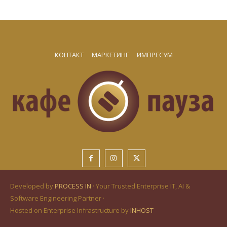
КОНТАКТ
МАРКЕТИНГ
ИМПРЕСУМ
Developed by
PROCESS IN
· Your Trusted Enterprise IT, AI &
Software Engineering Partner ·
Hosted on Enterprise Infrastructure by
INHOST