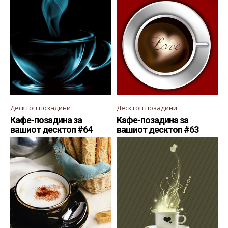
Десктоп позадини
Десктоп позадини
Кафе-позадина за
Кафе-позадина за
вашиот десктоп #64
вашиот десктоп #63