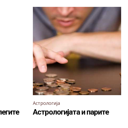
Астрологија
легите
Астрологијата и парите