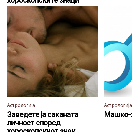
хороскопските знаци
Астрологија
Астрологија
Заведете ја саканата
Машко-
личност според
хороскопскиот знак