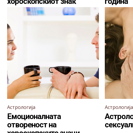
хороскопскиот знак
година
Астрологија
Астрологија
Емоционалната
Астроло
отвореност на
сексуал