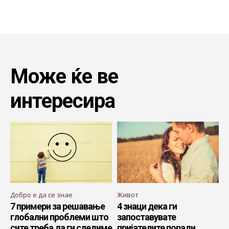
Може ќе ве
интересира
Добро е да се знае
Живот
7 примери за решавање
4 знаци дека ги
глобални проблеми што
запоставувате
сите треба да ги следиме
пријателите поради