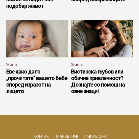
подобар живот
Живот
Живот
Еве како да го
Вистинска љубов или
„прочитате“ вашето бебе
обична привлечност?
според изразот на
Дознајте со помош на
лицето
овие знаци!
КОНТАКТ
МАРКЕТИНГ
ИМПРЕСУМ