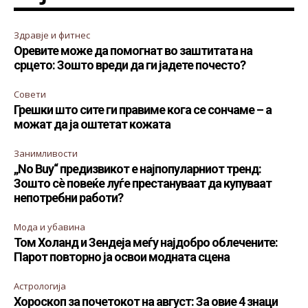
Здравје и фитнес
Оревите може да помогнат во заштитата на
срцето: Зошто вреди да ги јадете почесто?
Совети
Грешки што сите ги правиме кога се сончаме – а
можат да ја оштетат кожата
Занимливости
„No Buy“ предизвикот е најпопуларниот тренд:
Зошто сè повеќе луѓе престануваат да купуваат
непотребни работи?
Мода и убавина
Том Холанд и Зендеја меѓу најдобро облечените:
Парот повторно ја освои модната сцена
Астрологија
Хороскоп за почетокот на август: За овие 4 знаци