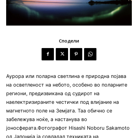
Сподели
Аурора или поларна светлина е природна појава
на осветленост на небото, особено во поларните
региони, предизвикана од судирот на
наелектризираните честички под влијание на
магнетното поле на Земјата. Таа обично се
забележува ноќе, а настанува во
јоносферата.Фотографот Hisashi Noboru Sakamoto
од Јапонија ја совладал техниката на