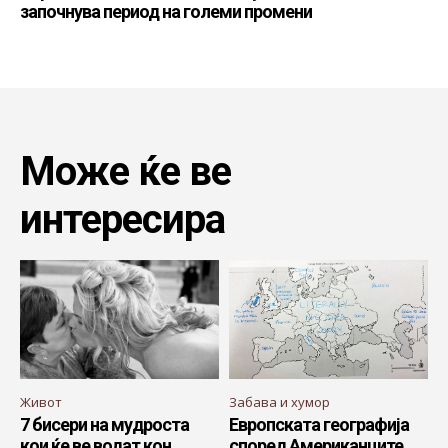
започнува период на големи промени
Може ќе ве
интересира
Живот
Забава и хумор
7 бисери на мудроста
Европската географија
кои ќе ве водат кон
според Американците