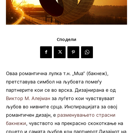
Сподели
Оваа романтична лулка т.н. „Mua“ (бакнеж),
претставува симбол на љубовта помеѓу
партнерите кои се во врска. Дизајнирана е од
Виктор М. Алејман
за луѓето кои чувствуваат
љубов во нивните срца. Инспирацијата за овој
романтичен дизајн, е
разменувањето страсни
бакнежи
, чувството на прекрасно скокоткање на
срцето и самата љубов кон партнерот.Дизајнот на