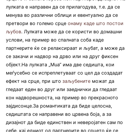
лулката е направен да се прилагодува, т.е. да се
менува во различни облици и евентуално да се
претвори во големо срце
онаму каде што постои
љубов
. Лулката може да се користи во домашни
услови, на пример во спалната соба каде
партнерите ќе се релаксираат и љубат, а може да
се закачи и надвор на дрво или на друг фиксен
објект.На лулката „Mua“ има две седишта, кои
меѓусебно се испреплетуваат со цел да создадат
ефект на срце, при што
заљубените
можат да
гледаат еден во друг или заеднички да гледаат
кон надворешноста, на пример во прекрасното
зајдисонце.За романтиката да биде целосна,
седиштата се направени во црвена боја, а за
дизајнот да биде единствен и неверојатен сам по
себе, кај едниот од партнерите во срцето ќе се