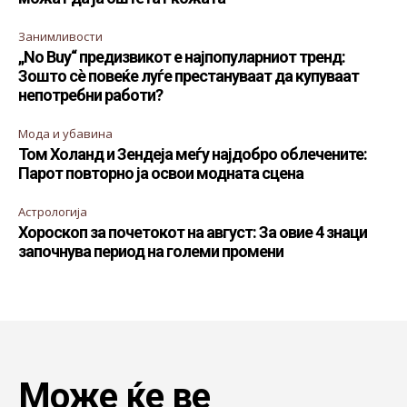
Занимливости
„No Buy“ предизвикот е најпопуларниот тренд:
Зошто сè повеќе луѓе престануваат да купуваат
непотребни работи?
Мода и убавина
Том Холанд и Зендеја меѓу најдобро облечените:
Парот повторно ја освои модната сцена
Астрологија
Хороскоп за почетокот на август: За овие 4 знаци
започнува период на големи промени
Може ќе ве