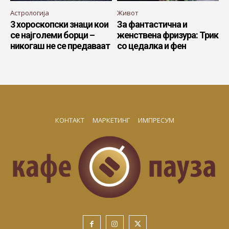
Астрологија
Живот
3 хороскопски знаци кои
За фантастична и
се најголеми борци –
женствена фризура: Трик
никогаш не се предаваат
со цедалка и фен
КОНТАКТ
МАРКЕТИНГ
ИМПРЕСУМ