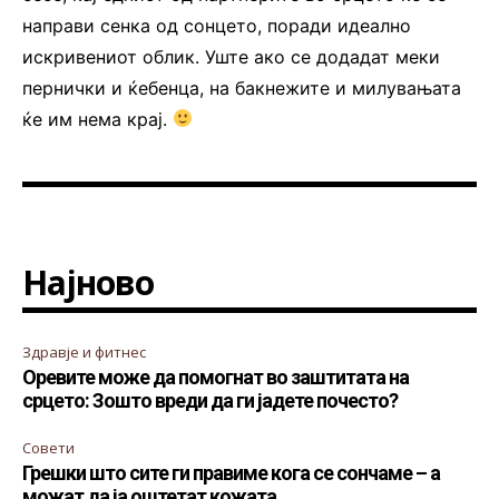
направи сенка од сонцето, поради идеално
искривениот облик. Уште ако се додадат меки
пернички и ќебенца, на бакнежите и милувањата
ќе им нема крај.
Најново
Здравје и фитнес
Оревите може да помогнат во заштитата на
срцето: Зошто вреди да ги јадете почесто?
Совети
Грешки што сите ги правиме кога се сончаме – а
можат да ја оштетат кожата