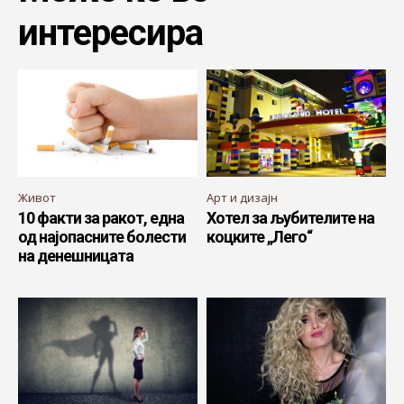
интересира
Живот
Арт и дизајн
10 факти за ракот, една
Хотел за љубителите на
од најопасните болести
коцките „Лего“
на денешницата