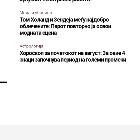
Мода и убавина
Том Холанд и Зендеја меѓу најдобро
облечените: Парот повторно ја освои
модната сцена
Астрологија
Хороскоп за почетокот на август: За овие 4
знаци започнува период на големи промени