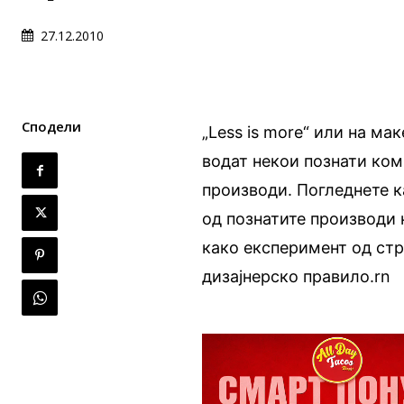
27.12.2010
Сподели
„Less is more“ или на ма
водат некои познати ком
производи. Погледнете 
од познатите производи 
како експеримент од ст
дизајнерско правило.rn