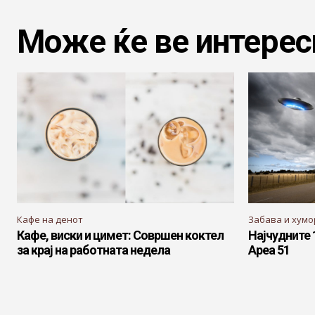
Може ќе ве интерес
Кафе на денот
Забава и хумо
Кафе, виски и цимет: Совршен коктел
Најчудните 
за крај на работната недела
Ареа 51