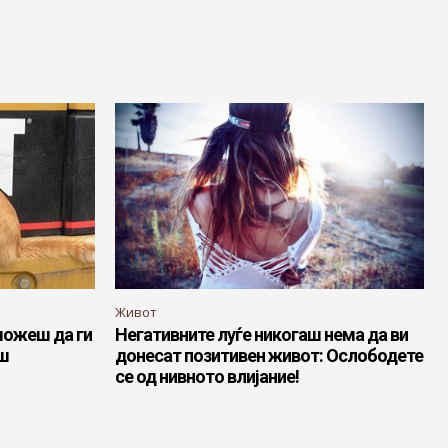
Живот
можеш да ги
Негативните луѓе никогаш нема да ви
аш
донесат позитивен живот: Ослободете
се од нивното влијание!