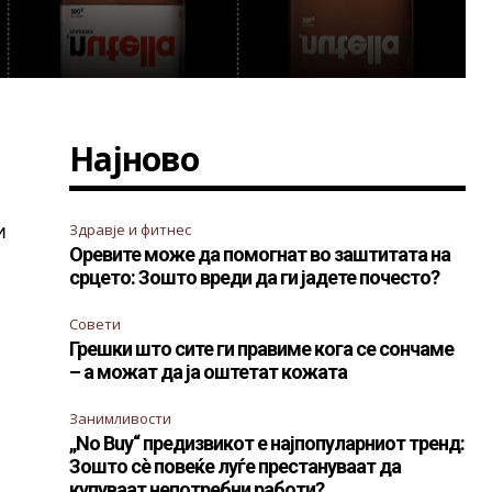
Најново
и
Здравје и фитнес
Оревите може да помогнат во заштитата на
срцето: Зошто вреди да ги јадете почесто?
Совети
Грешки што сите ги правиме кога се сончаме
– а можат да ја оштетат кожата
Занимливости
„No Buy“ предизвикот е најпопуларниот тренд:
Зошто сè повеќе луѓе престануваат да
купуваат непотребни работи?