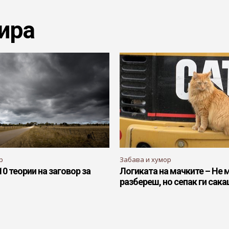
ира
р
Забава и хумор
10 теории на заговор за
Логиката на мачките – Не 
разбереш, но сепак ги сак