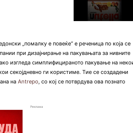
кедонски „помалку е повеќе“ е реченица по која се
пании при дизајнирање на пакувањата за нивните
како изгледа симплифицираното пакување на неко
кои секојдневно ги користиме. Тие се создадени
рана на
Antrepo
, со кој се потврдува ова познато
Реклама