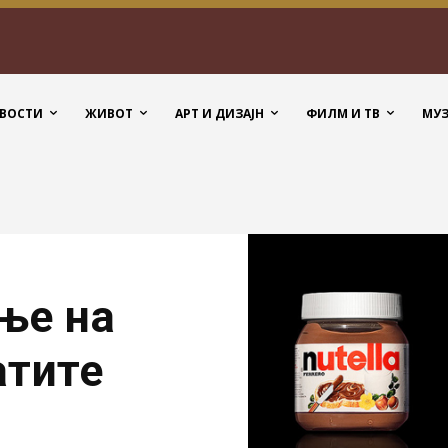
ВОСТИ
ЖИВОТ
АРТ И ДИЗАЈН
ФИЛМ И ТВ
МУ
ње на
атите