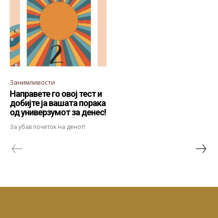
Занимливости
Направете го овој тест и
добијте ја вашата порака
од универзумот за денес!
За убав почеток на денот!