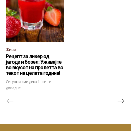
Живот
Рецепт за ликер од
јагоди и бозел: Уживајте
во вкусот на пролетта во
текот на целата година!
Сигурни сме дека ќе ви се
допадне!