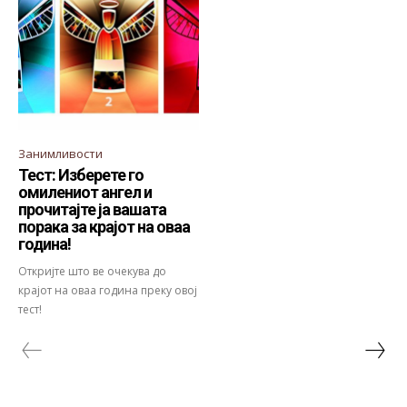
Занимливости
Тест: Изберете го
омилениот ангел и
прочитајте ја вашата
порака за крајот на оваа
година!
Откријте што ве очекува до
крајот на оваа година преку овој
тест!