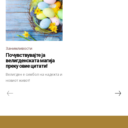
Занимливости
Почувствувајте ја
велигденската магија
преку овие цитати!
Велигден е симбол на надежта и
новиот живот!