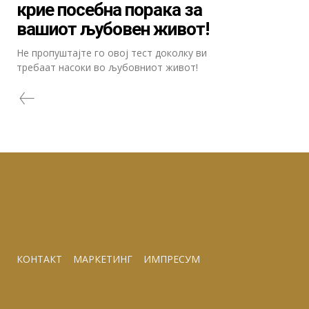
крие посебна порака за
вашиот љубовен живот!
Не пропуштајте го овој тест доколку ви
требаат насоки во љубовниот живот!
КОНТАКТ
МАРКЕТИНГ
ИМПРЕСУМ