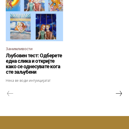
Занимливости
Љубовен тест: Одберете
една слика и откријте
како се однесувате кога
сте заљубени
Нека ве води интуицијата!