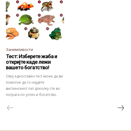
Занимливости
Тест: Изберете жаба и
откријте каде лежи
вашето богатство!
Овој едноставен тест може да ви
помогне да го најдете
вистинскиот пат доколку сте во
потрага по успех и богатство.