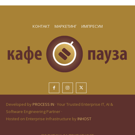
КОНТАКТ
МАРКЕТИНГ
ИМПРЕСУМ
Developed by
PROCESS IN
· Your Trusted Enterprise IT, AI &
Software Engineering Partner ·
Hosted on Enterprise Infrastructure by
INHOST