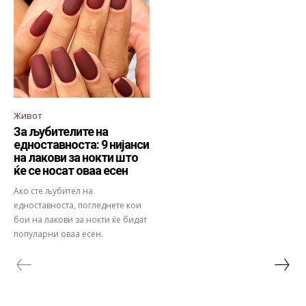
Живот
За љубителите на
едноставноста: 9 нијанси
на лакови за нокти што
ќе се носат оваа есен
Ако сте љубител на
едноставноста, погледнете кои
бои на лакови за нокти ќе бидат
популарни оваа есен.