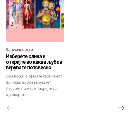
Занимливости
Изберете слика и
откријте во каква љубов
верувате потсвесно
Која врска ја сфаќате сериозно?
Во каква љубов верувате?
Изберете слика и откријте го
одговорот.