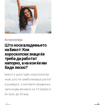
Астрологија
Што носи владеењето
на Бикот: Кои
хороскопски знаци ќе
треба да работат
напорно, а на кои ќе им
биде лесно?
Бикот е уште еден хороскопски
знак што ги симболизира растот
и развојот, а неговото владеење
започнува вечерта на 19 април и
ќе трае до 20 мај.