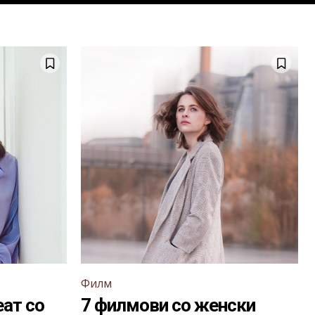
Филм
еат со
7 филмови со женски