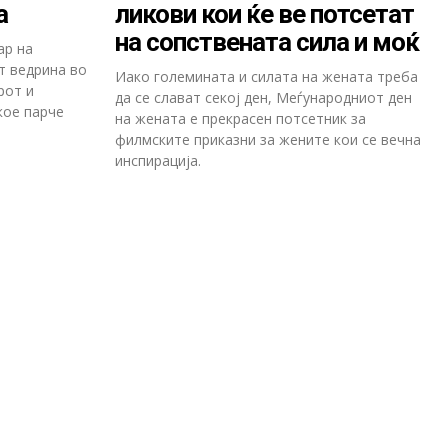
а
ликови кои ќе ве потсетат
на сопствената сила и моќ
ар на
т ведрина во
Иако големината и силата на жената треба
рот и
да се слават секој ден, Меѓународниот ден
кое парче
на жената е прекрасен потсетник за
филмските приказни за жените кои се вечна
инспирација.