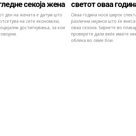
огледне секоја жена
светот оваа годин
т ден на жената е датум што
Оваа година носи широк спект
отсетува на сите економски,
различни нијанси што ќе внеса
социјални достигнувања, за кои
оваа сезона. Ѕирнете во плака
говорни.
проверете дали веќе имате не
облека во овие бои.