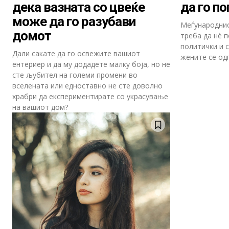
дека вазната со цвеќе
да го п
може да го разубави
Меѓународнио
домот
треба да нè п
политички и 
Дали сакате да го освежите вашиот
жените се од
ентериер и да му додадете малку боја, но не
сте љубител на големи промени во
вселената или едноставно не сте доволно
храбри да експериментирате со украсување
на вашиот дом?