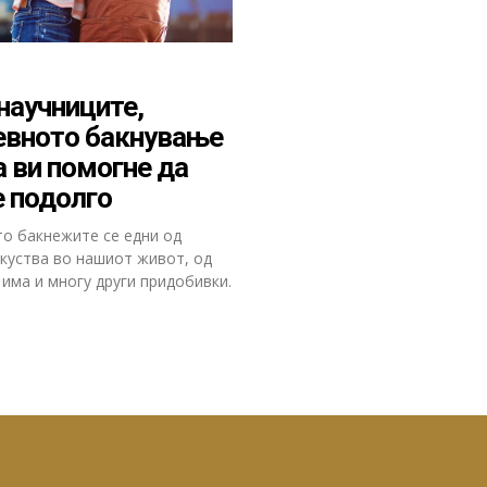
научниците,
евното бакнување
 ви помогне да
 подолго
то бакнежите се едни од
скуства во нашиот живот, од
има и многу други придобивки.