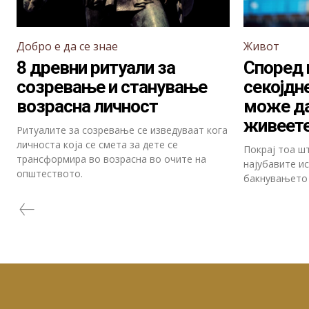
Добро е да се знае
Живот
8 древни ритуали за
Според 
созревање и станување
секојдн
возрасна личност
може да
живеете
Ритуалите за созревање се изведуваат кога
личноста која се смета за дете се
Покрај тоа ш
трансформира во возрасна во очите на
најубавите и
општеството.
бакнувањето 