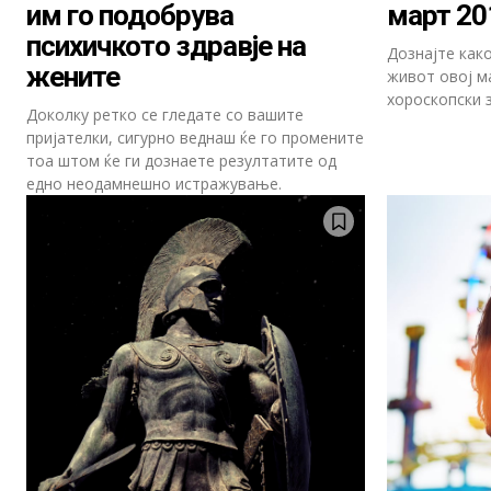
им го подобрува
март 20
психичкото здравје на
Дознајте как
жените
живот овој м
хороскопски з
Доколку ретко се гледате со вашите
пријателки, сигурно веднаш ќе го промените
тоа штом ќе ги дознаете резултатите од
едно неодамнешно истражување.