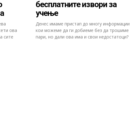
о
бесплатните извори за
ја
учење
ева
Денес имаме пристап до многу информации
сети ова
кои можеме да ги добиеме без да трошиме
а сите
пари, но дали ова има и свои недостатоци?