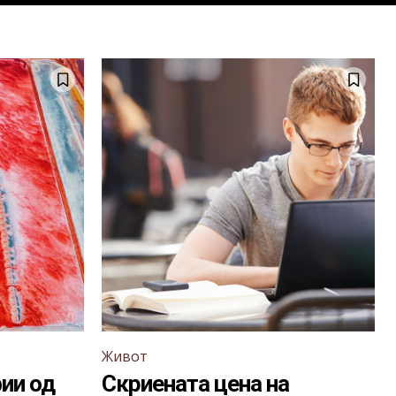
Живот
ии од
Скриената цена на