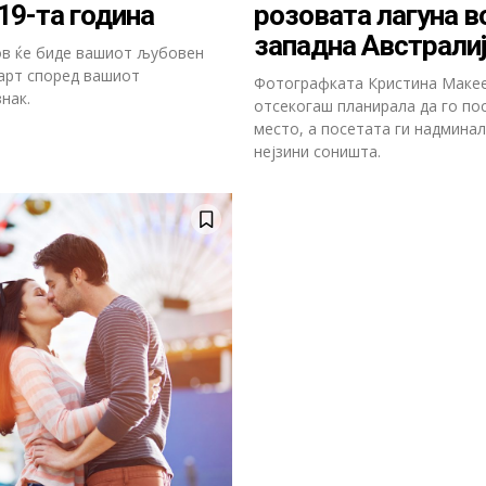
19-та година
розовата лагуна в
западна Австрали
ов ќе биде вашиот љубовен
арт според вашиот
Фотографката Кристина Маке
нак.
отсекогаш планирала да го по
место, а посетата ги надминал
нејзини соништа.