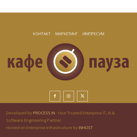
КОНТАКТ
МАРКЕТИНГ
ИМПРЕСУМ
Developed by
PROCESS IN
· Your Trusted Enterprise IT, AI &
Software Engineering Partner ·
Hosted on Enterprise Infrastructure by
INHOST