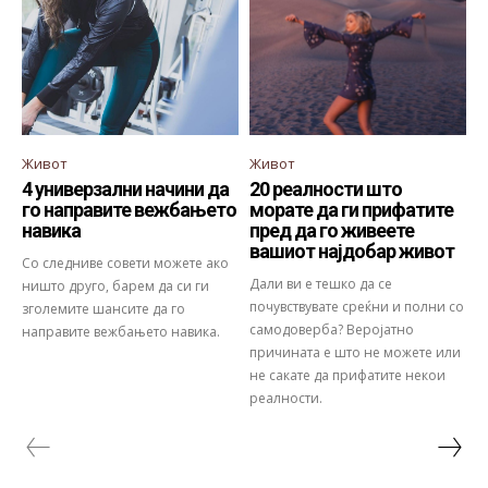
Живот
Живот
4 универзални начини да
20 реалности што
го направите вежбањето
морате да ги прифатите
навика
пред да го живеете
вашиот најдобар живот
Со следниве совети можете ако
Дали ви е тешко да се
ништо друго, барем да си ги
почувствувате среќни и полни со
зголемите шансите да го
самодоверба? Веројатно
направите вежбањето навика.
причината е што не можете или
не сакате да прифатите некои
реалности.