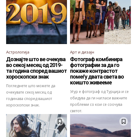
Астрологија
Арт и дизајн
Дознајте што ве очекува
Фотограф комбинира
во секој месец од 2019-
фотографии за да го
та година според вашиот
покаже контрастот
хороскопски знак
помеѓу двата света во
коишто живееме
Погледнете што можете да
Угур е фотограф од Турција и се
очекувате секој месец од
обидува да ги нагласи важните
годинава според вашиот
проблеми со кои се соочува
хороскопски знак.
светот.