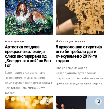
Арт и дизајн
Добро е да се знае
Артистка создава
5 археолошки откритија
прекрасна колекција
што би требало да ги
слики инспирирани од
очекуваме во 2019-та
„Ѕвездената ноќ“ на Ван
година
Гог
Ова се само некои од
Едно нешто е сигурно – ако
неверојатните археолошки
некој помисли дека вашето
откритија што можеби ќе имаме
ремек-дело е направено од Ван
среќа да ги видеме оваа година.
Гог, тогаш навистина имате
талент!