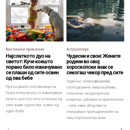
Вистински приказни
Астрологија
Најслаткото дуо на
Чудесни и свои: Жените
светот: Куче коешто
родени во овој
порано било измачувано
хороскопски знак се
се плаши од сите освен
секогаш чекор пред сите
од ова бебе
Чудесни, непредвидливи,
Претходните сопственици на
слободоумни, мирољубиви,
Нора толку многу го измачувале
откачени, ексцентрични,
кучето што тоа сега се плаши од
искрени, забавни и оригинални
сите живи суштества, освен од
– сите овие зборови ги
едно бебе.
опишуваат припадничките на
овој хороскопски знак.