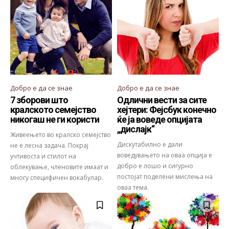
Добро е да се знае
Добро е да се знае
7 зборови што
Одлични вести за сите
кралското семејство
хејтери: Фејсбук конечно
никогаш не ги користи
ќе ја воведе опцијата
„дислајк“
Живеењето во кралско семејство
Дискутабилно е дали
не е лесна задача. Покрај
воведувањето на оваа опција е
учтивоста и стилот на
добро е лошо и сигурно
облекување, членовите имаат и
постојат поделени мислења на
многу специфичен вокабулар.
оваа тема.