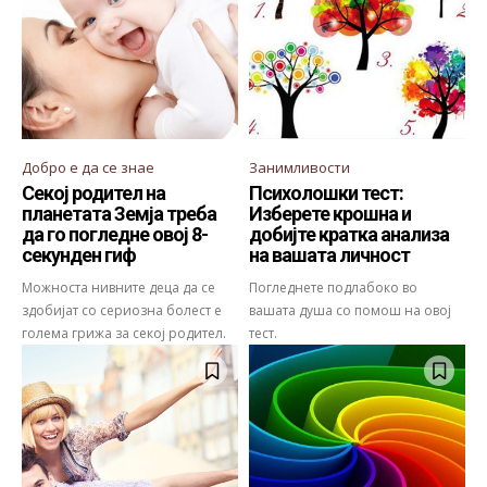
Добро е да се знае
Занимливости
Секој родител на
Психолошки тест:
планетата Земја треба
Изберете крошна и
да го погледне овој 8-
добијте кратка анализа
секунден гиф
на вашата личност
Можноста нивните деца да се
Погледнете подлабоко во
здобијат со сериозна болест е
вашата душа со помош на овој
голема грижа за секој родител.
тест.