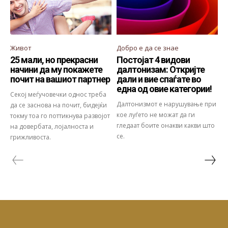
Живот
Добро е да се знае
25 мали, но прекрасни
Постојат 4 видови
начини да му покажете
далтонизам: Откријте
почит на вашиот партнер
дали и вие спаѓате во
една од овие категории!
Секој меѓучовечки однос треба
Далтонизмот е нарушување при
да се заснова на почит, бидејќи
кое луѓето не можат да ги
токму тоа го поттикнува развојот
гледаат боите онакви какви што
на довербата, лојалноста и
се.
грижливоста.