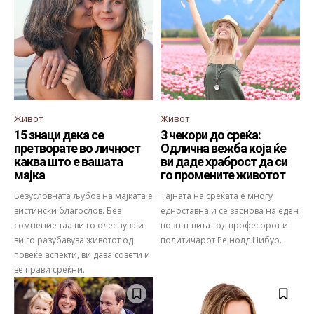
Живот
Живот
15 знаци дека се
3 чекори до среќа:
претворате во личност
Одлична вежба која ќе
каква што е вашата
ви даде храброст да си
мајка
го промените животот
Безусловната љубов на мајката е
Тајната на среќата е многу
вистински благослов. Без
едноставна и се заснова на еден
сомнение таа ви го олеснува и
познат цитат од професорот и
ви го разубавува животот од
политичарот Рејнолд Нибур.
повеќе аспекти, ви дава совети и
ве прави среќни.