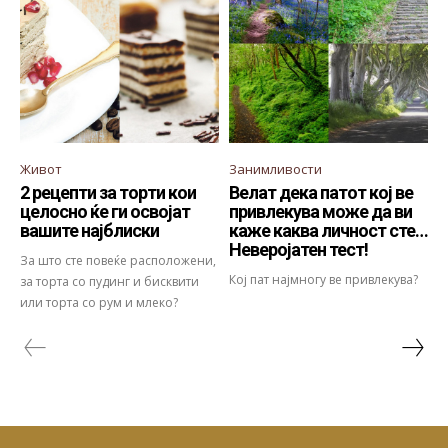
Живот
Занимливости
2 рецепти за торти кои
Велат дека патот кој ве
целосно ќе ги освојат
привлекува може да ви
вашите најблиски
каже каква личност сте…
Неверојатен тест!
За што сте повеќе расположени,
Кој пат најмногу ве привлекува?
за торта со пудинг и бисквити
или торта со рум и млеко?