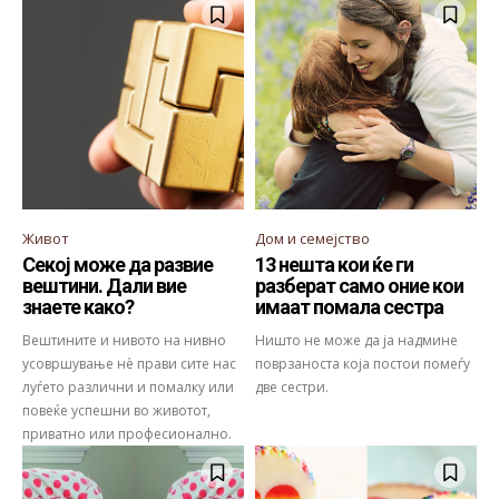
Живот
Дом и семејство
Секој може да развие
13 нешта кои ќе ги
вештини. Дали вие
разберат само оние кои
знаете како?
имаат помала сестра
Вештините и нивото на нивно
Ништо не може да ја надмине
усовршување нè прави сите нас
поврзаноста која постои помеѓу
луѓето различни и помалку или
две сестри.
повеќе успешни во животот,
приватно или професионално.