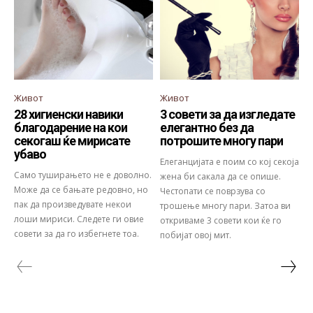
Живот
Живот
28 хигиенски навики
3 совети за да изгледате
благодарение на кои
елегантно без да
секогаш ќе мирисате
потрошите многу пари
убаво
Елеганцијата е поим со кој секоја
Само туширањето не е доволно.
жена би сакала да се опише.
Може да се бањате редовно, но
Честопати се поврзува со
пак да произведувате некои
трошење многу пари. Затоа ви
лоши мириси. Следете ги овие
откриваме 3 совети кои ќе го
совети за да го избегнете тоа.
побијат овој мит.