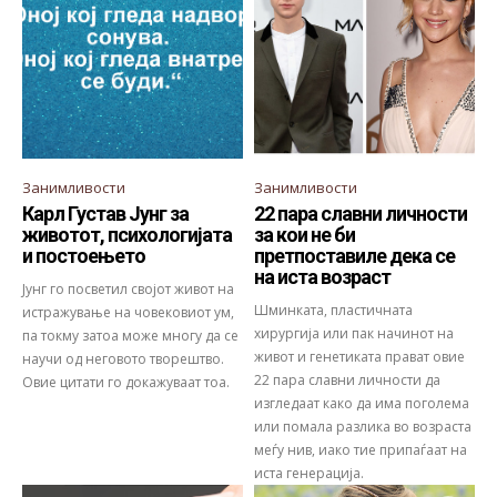
Занимливости
Занимливости
Карл Густав Јунг за
22 пара славни личности
животот, психологијата
за кои не би
и постоењето
претпоставиле дека се
на иста возраст
Јунг го посветил својот живот на
Шминката, пластичната
истражување на човековиот ум,
хирургија или пак начинот на
па токму затоа може многу да се
живот и генетиката прават овие
научи од неговото творештво.
22 пара славни личности да
Овие цитати го докажуваат тоа.
изгледаат како да има поголема
или помала разлика во возраста
меѓу нив, иако тие припаѓаат на
иста генерација.