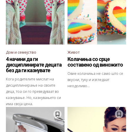
Дом и семејство
Живот
4 начини да ги
Колачиња со срце
дисциплинирате децата
составено од виножито
без да ги казнувате
Овие колачиња не само што се
Кога родителите мислат на
вкусни, туку и изгледаат
дисциплинирање на своите
неодоливо...
деца, тоа си го преведуваат во
казнување. Но, казнувањето си
има своја цена.