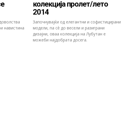
се
колекција пролет/лето
2014
адоволства
Започнувајќи од елегантни и софистицирани
ои навистина
модели, па сѐ до весели и разиграни
дизајни, оваа колекција на Лубутан е
можеби најдобрата досега.