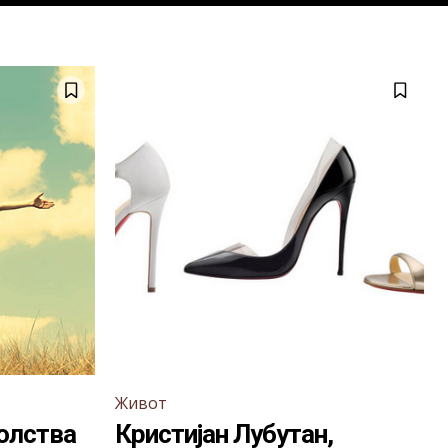
Живот
олства
Кристијан Лубутан,