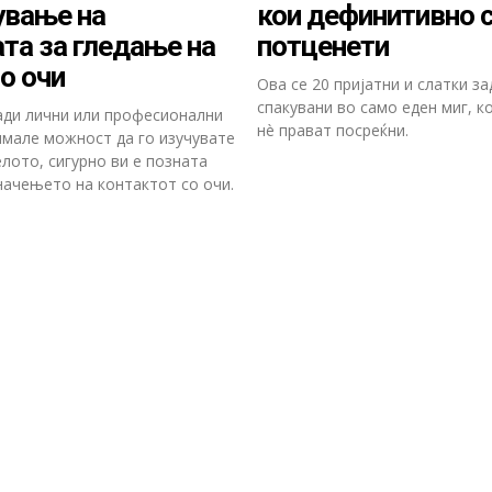
ување на
кои дефинитивно 
та за гледање на
потценети
о очи
Ова се 20 пријатни и слатки з
спакувани во само еден миг, к
ади лични или професионални
нè прават посреќни.
имале можност да го изучувате
лото, сигурно ви е позната
начењето на контактот со очи.