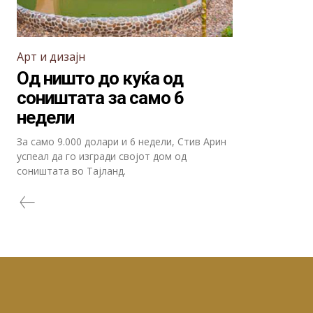
Арт и дизајн
Од ништо до куќа од
соништата за само 6
недели
За само 9.000 долари и 6 недели, Стив Арин
успеал да го изгради својот дом од
соништата во Тајланд.