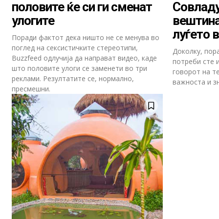
половите ќе си ги сменат
Совлад
улогите
вештина
луѓето в
Поради фактот дека ништо не се менува во
поглед на сексистичките стереотипи,
Доколку, пор
Buzzfeed одлучија да направат видео, каде
потреби сте 
што половите улоги се заменети во три
говорот на те
реклами. Резултатите се, нормално,
важноста и з
пресмешни.