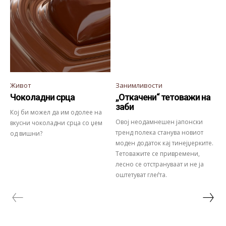
Живот
Занимливости
Чоколадни срца
„Откачени“ тетоважи на
заби
Кој би можел да им одолее на
Овој неодамнешен јапонски
вкусни чоколадни срца со џем
тренд полека станува новиот
од вишни?
моден додаток кај тинејџерките.
Тетоважите се привремени,
лесно се отстрануваат и не ја
оштетуват глеѓта.