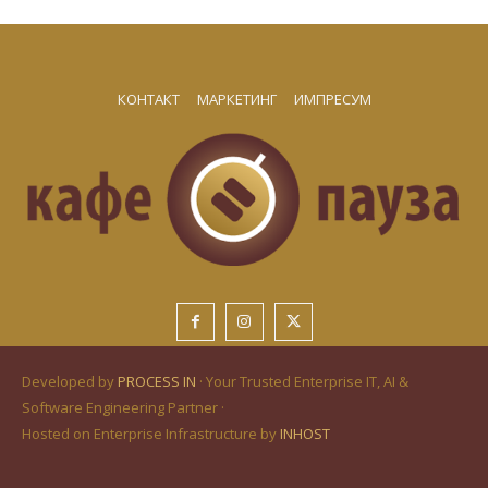
КОНТАКТ
МАРКЕТИНГ
ИМПРЕСУМ
Developed by
PROCESS IN
· Your Trusted Enterprise IT, AI &
Software Engineering Partner ·
Hosted on Enterprise Infrastructure by
INHOST