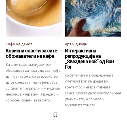
Кафе на денот
Арт и дизајн
Корисни совети за сите
Интерактивна
обожаватели на кафе
репродукција на
„Ѕвездена ноќ“ од Ван
За сите кафе-манијаци кои
Гог
обожаваат да подготвуваат кафе,
Љубителите на современата
да пијат кафе и со задоволство
уметност кои ќе дојдат во
да се среќаваат на кафе-муабет
контакт со интерактивната
со своите пријатели, им нудиме
слика, можат да го контролираат
неколку интересни, а воедно и
движењето, а со него и
корисни совети за кафето.
музичките тонови.