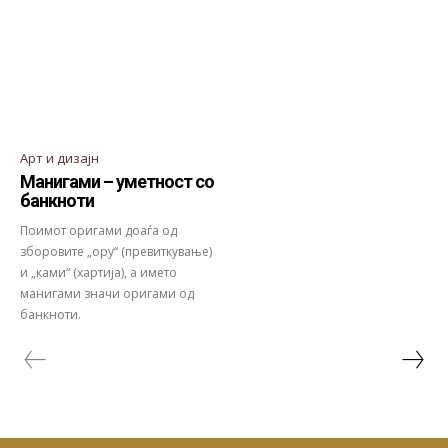
Арт и дизајн
Манигами – уметност со
банкноти
Поимот оригами доаѓа од
зборовите „ору“ (превиткување)
и „ками“ (хартија), а името
манигами значи оригами од
банкноти.