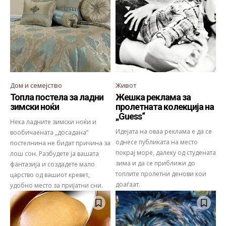
Дом и семејство
Живот
Топла постела за ладни
Жешка реклама за
зимски ноќи
пролетната колекција на
„Guess“
Нека ладните зимски ноќи и
Идејата на оваа реклама е да се
вообичаената „досадана“
однесе публиката на место
постелнина не бидат причина за
покрај море, далеку од студената
лош сон. Разбудете ја вашата
зима и да се приближи до
фантазија и создадете мало
топлите пролетни денови кои
царство од вашиот кревет,
доаѓаат.
удобно место за пријатни сни.