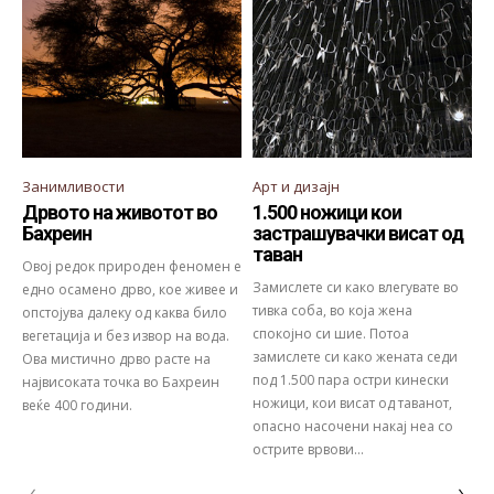
Занимливости
Арт и дизајн
Дрвото на животот во
1.500 ножици кои
Бахреин
застрашувачки висат од
таван
Овој редок природен феномен е
Замислете си како влегувате во
едно осамено дрво, кое живее и
тивка соба, во која жена
опстојува далеку од каква било
спокојно си шие. Потоа
вегетација и без извор на вода.
замислете си како жената седи
Ова мистично дрво расте на
под 1.500 пара остри кинески
највисоката точка во Бахреин
ножици, кои висат од таванот,
веќе 400 години.
опасно насочени накај неа со
острите врвови...